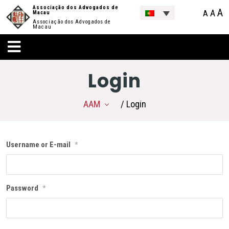
Associação dos Advogados de
A
A
A
Macau
Associação dos Advogados de
Macau
Login
AAM
/ Login
Username or E-mail
*
Password
*