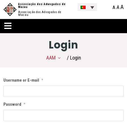
Associação dos Advogados de
A
A
A
Macau
Associação dos Advogados de
Macau
Login
AAM
/ Login
Username or E-mail
*
Password
*