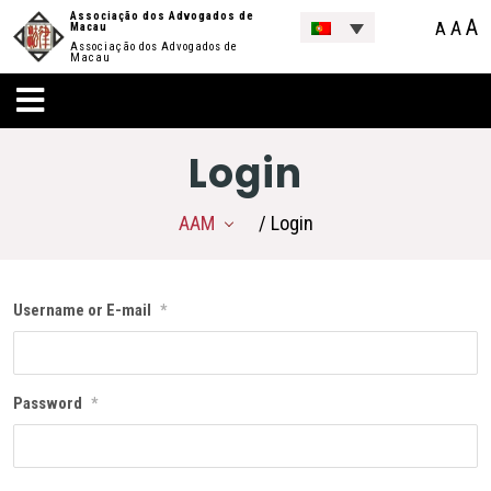
Associação dos Advogados de
A
A
A
Macau
Associação dos Advogados de
Macau
Login
AAM
/ Login
Username or E-mail
*
Password
*