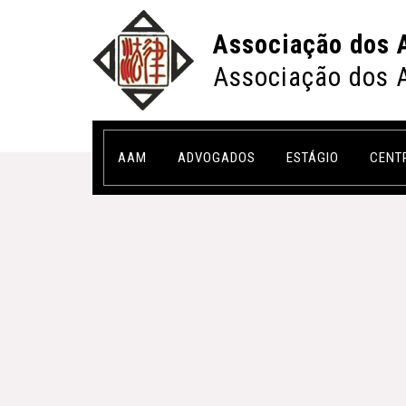
Associação dos 
Associação dos 
AAM
ADVOGADOS
ESTÁGIO
CENT