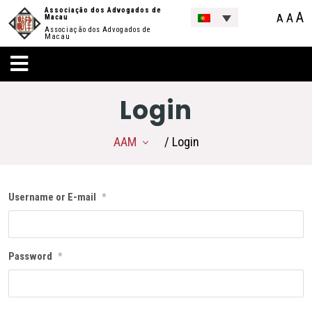
Associação dos Advogados de
A
A
A
Macau
Associação dos Advogados de
Macau
Login
AAM
/ Login
Username or E-mail
*
Password
*