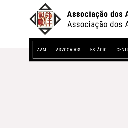
Associação dos 
Associação dos 
AAM
ADVOGADOS
ESTÁGIO
CENT