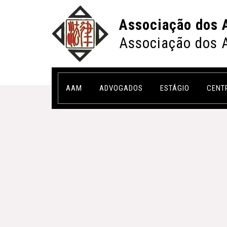
Associação dos 
Associação dos 
AAM
ADVOGADOS
ESTÁGIO
CENT