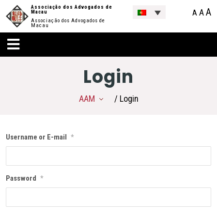
Associação dos Advogados de
A
A
A
Macau
Associação dos Advogados de
Macau
Login
AAM
/ Login
Username or E-mail
*
Password
*