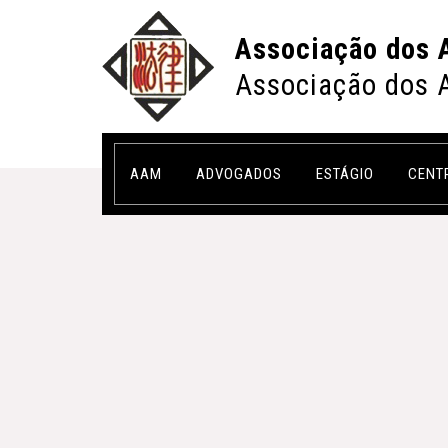
Associação dos 
Associação dos 
AAM
ADVOGADOS
ESTÁGIO
CENT