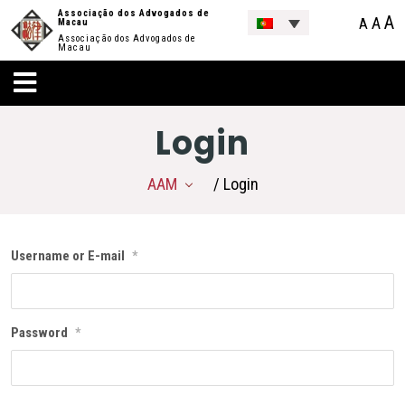
Associação dos Advogados de
A
A
A
Macau
Associação dos Advogados de
Macau
Login
AAM
/ Login
Username or E-mail
*
Password
*