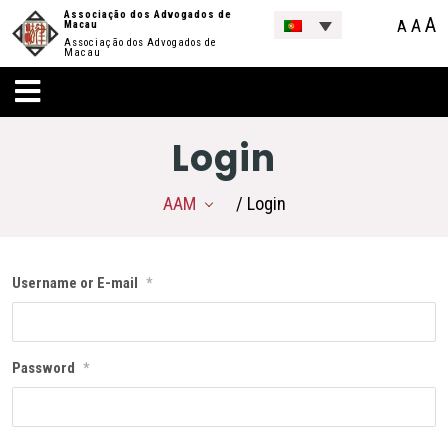
Associação dos Advogados de
A
A
A
Macau
Associação dos Advogados de
Macau
Login
AAM
/ Login
Username or E-mail
*
Password
*