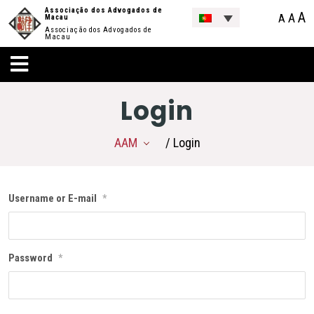
Associação dos Advogados de
A
A
A
Macau
Associação dos Advogados de
Macau
Login
AAM
/ Login
Username or E-mail
*
Password
*