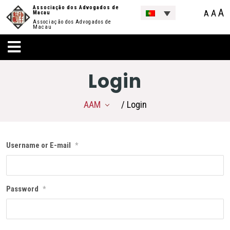
Associação dos Advogados de
A
A
A
Macau
Associação dos Advogados de
Macau
Login
AAM
/ Login
Username or E-mail
*
Password
*