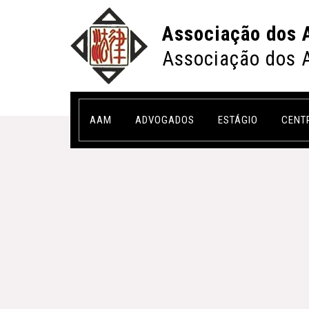
Associação dos 
Associação dos 
AAM
ADVOGADOS
ESTÁGIO
CENT