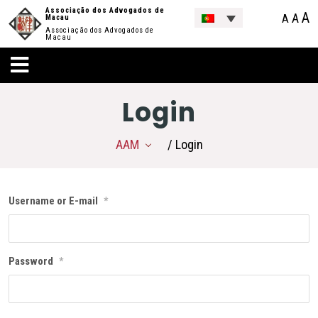
Associação dos Advogados de
A
A
A
Macau
Associação dos Advogados de
Macau
Login
AAM
/ Login
Username or E-mail
*
Password
*