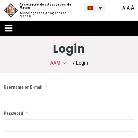
Associação dos Advogados de
A
A
A
Macau
Associação dos Advogados de
Macau
Login
AAM
/ Login
Username or E-mail
*
Password
*