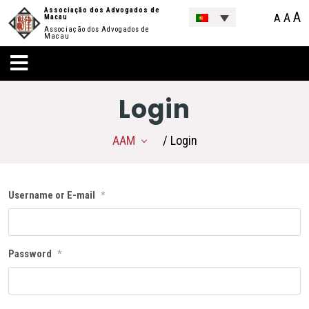
Associação dos Advogados de
A
A
A
Macau
Associação dos Advogados de
Macau
Login
AAM
/ Login
Username or E-mail
*
Password
*