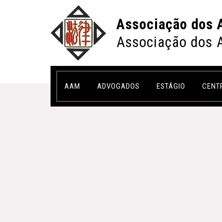
Associação dos 
Associação dos 
AAM
ADVOGADOS
ESTÁGIO
CENT