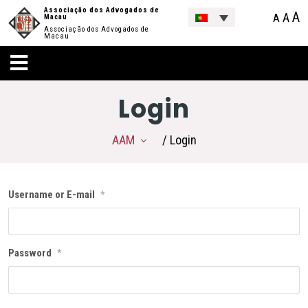
Associação dos Advogados de
A
A
A
Macau
Associação dos Advogados de
Macau
Login
AAM
/ Login
Username or E-mail
*
Password
*