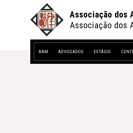
Associação dos 
Associação dos 
AAM
ADVOGADOS
ESTÁGIO
CENT