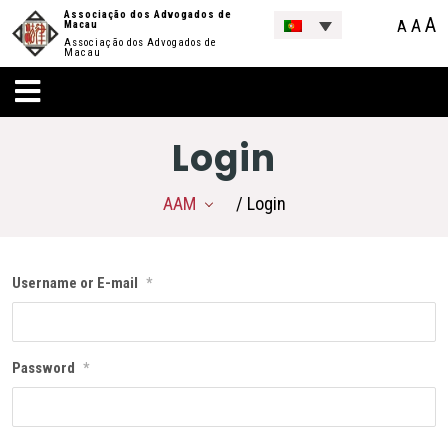
Associação dos Advogados de
A
A
A
Macau
Associação dos Advogados de
Macau
Login
AAM
/ Login
Username or E-mail
*
Password
*