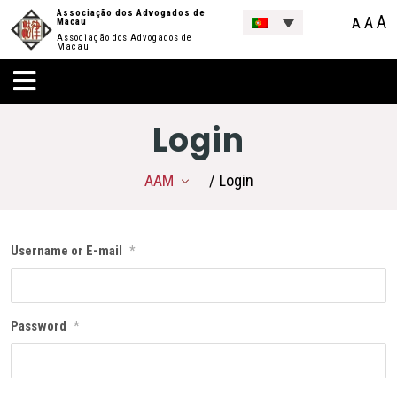
Associação dos Advogados de
A
A
A
Macau
Associação dos Advogados de
Macau
Login
AAM
/ Login
Username or E-mail
*
Password
*