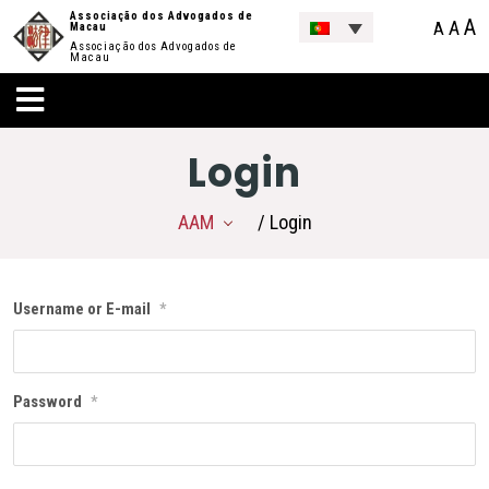
Associação dos Advogados de
A
A
A
Macau
Associação dos Advogados de
Macau
Login
AAM
/ Login
Username or E-mail
*
Password
*