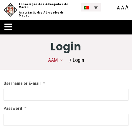
Associação dos Advogados de
A
A
A
Macau
Associação dos Advogados de
Macau
Login
AAM
/ Login
Username or E-mail
*
Password
*