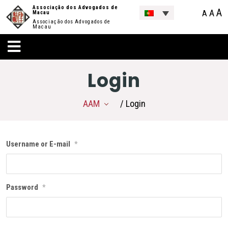
Associação dos Advogados de
A
A
A
Macau
Associação dos Advogados de
Macau
Login
AAM
/ Login
Username or E-mail
*
Password
*