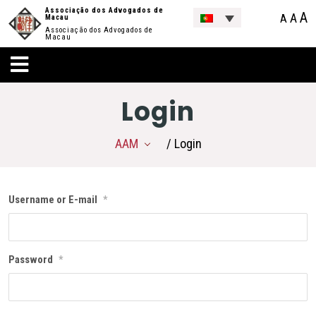
Associação dos Advogados de
A
A
A
Macau
Associação dos Advogados de
Macau
Login
AAM
/ Login
Username or E-mail
*
Password
*