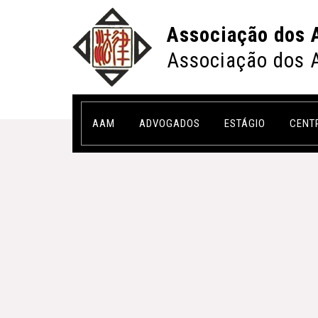
Associação dos 
Associação dos 
AAM
ADVOGADOS
ESTÁGIO
CENT