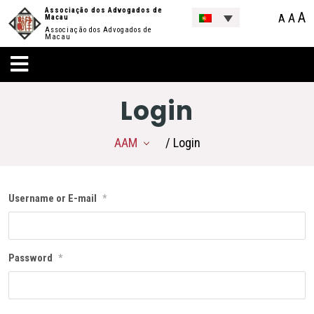
Associação dos Advogados de
A
A
A
Macau
Associação dos Advogados de
Macau
Login
AAM
/ Login
Username or E-mail
*
Password
*