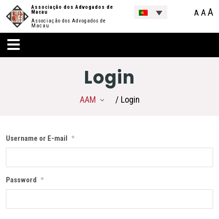
Associação dos Advogados de
A
A
A
Macau
Associação dos Advogados de
Macau
Login
AAM
/ Login
Username or E-mail
*
Password
*