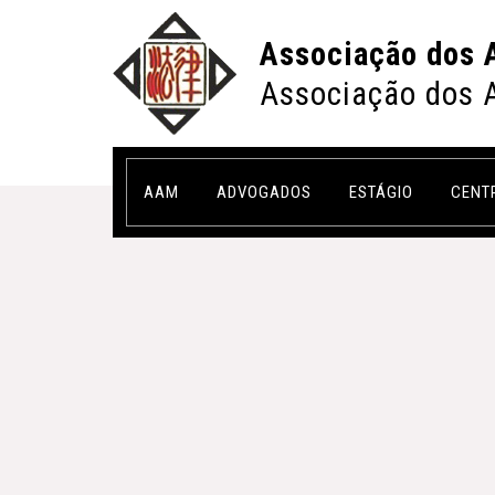
Associação dos 
Associação dos 
AAM
ADVOGADOS
ESTÁGIO
CENT