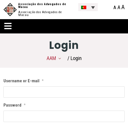
Associação dos Advogados de
A
A
A
Macau
Associação dos Advogados de
Macau
Login
AAM
/ Login
Username or E-mail
*
Password
*