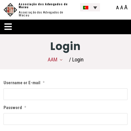
Associação dos Advogados de
A
A
A
Macau
Associação dos Advogados de
Macau
Login
AAM
/ Login
Username or E-mail
*
Password
*