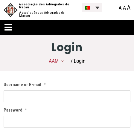
Associação dos Advogados de
A
A
A
Macau
Associação dos Advogados de
Macau
Login
AAM
/ Login
Username or E-mail
*
Password
*