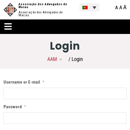
Associação dos Advogados de
A
A
A
Macau
Associação dos Advogados de
Macau
Login
AAM
/ Login
Username or E-mail
*
Password
*