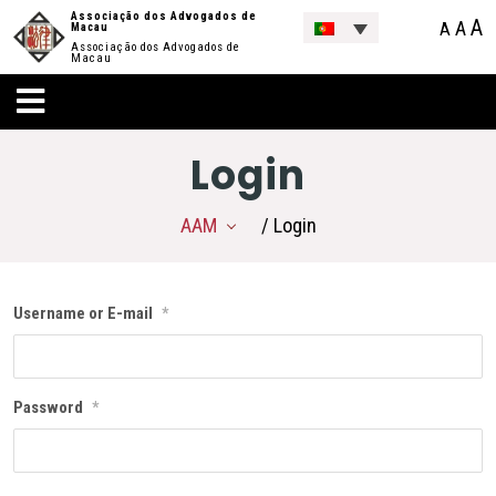
Associação dos Advogados de
A
A
A
Macau
Associação dos Advogados de
Macau
Login
AAM
/ Login
Username or E-mail
*
Password
*