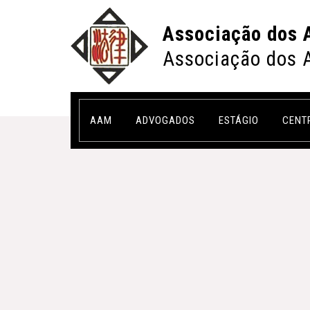
Associação dos 
Associação dos 
AAM
ADVOGADOS
ESTÁGIO
CENT