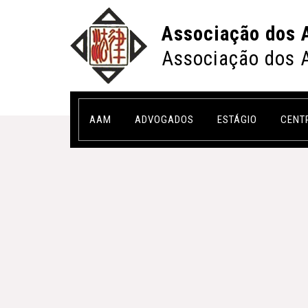
Associação dos 
Associação dos 
AAM
ADVOGADOS
ESTÁGIO
CENT