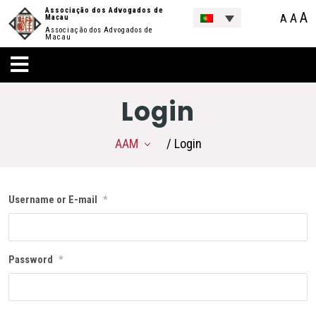
Associação dos Advogados de
A
A
A
Macau
Associação dos Advogados de
Macau
Login
AAM
/ Login
Username or E-mail
*
Password
*