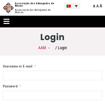
Associação dos Advogados de
A
A
A
Macau
Associação dos Advogados de
Macau
Login
AAM
/ Login
Username or E-mail
*
Password
*