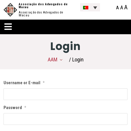
Associação dos Advogados de
A
A
A
Macau
Associação dos Advogados de
Macau
Login
AAM
/ Login
Username or E-mail
*
Password
*