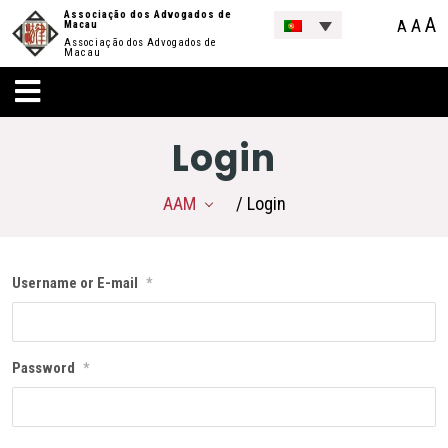
Associação dos Advogados de
A
A
A
Macau
Associação dos Advogados de
Macau
Login
AAM
/ Login
Username or E-mail
*
Password
*