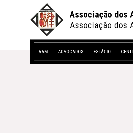
Associação dos 
Associação dos 
AAM
ADVOGADOS
ESTÁGIO
CENT