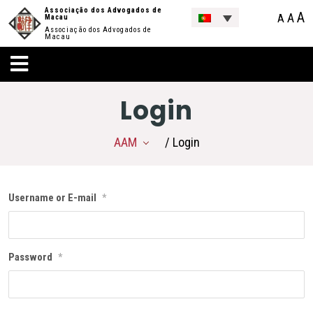
Associação dos Advogados de
A
A
A
Macau
Associação dos Advogados de
Macau
Login
AAM
/ Login
Username or E-mail
*
Password
*