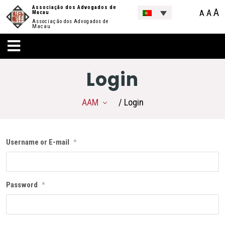
Associação dos Advogados de
A
A
A
Macau
Associação dos Advogados de
Macau
Login
AAM
/ Login
Username or E-mail
*
Password
*