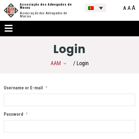
Associação dos Advogados de
A
A
A
Macau
Associação dos Advogados de
Macau
Login
AAM
/ Login
Username or E-mail
*
Password
*