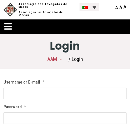
Associação dos Advogados de
A
A
A
Macau
Associação dos Advogados de
Macau
Login
AAM
/ Login
Username or E-mail
*
Password
*