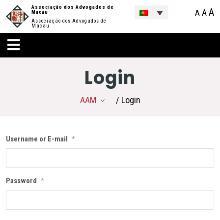
Associação dos Advogados de
A
A
A
Macau
Associação dos Advogados de
Macau
Login
AAM
/ Login
Username or E-mail
*
Password
*