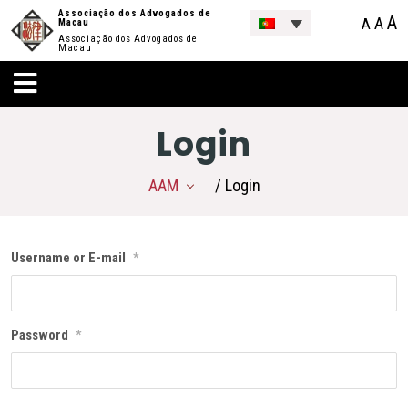
Associação dos Advogados de
A
A
A
Macau
Associação dos Advogados de
Macau
Login
AAM
/ Login
Username or E-mail
*
Password
*