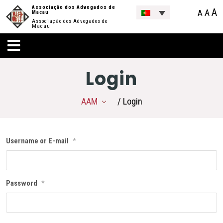
Associação dos Advogados de
A
A
A
Macau
Associação dos Advogados de
Macau
Login
AAM
/ Login
Username or E-mail
*
Password
*