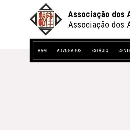
Associação dos 
Associação dos 
AAM
ADVOGADOS
ESTÁGIO
CENT